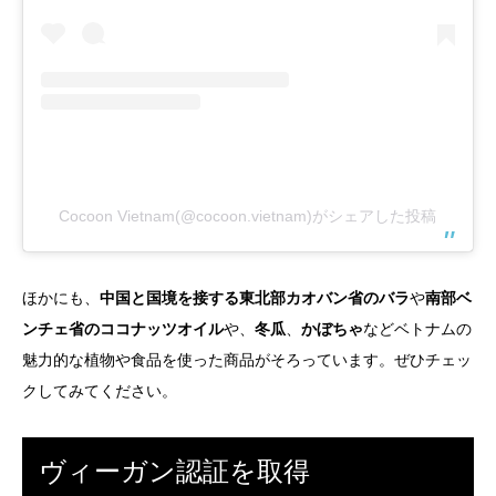
Cocoon Vietnam(@cocoon.vietnam)がシェアした投稿
ほかにも、
中国と国境を接する東北部カオバン省のバラ
や
南部ベ
ンチェ省のココナッツオイル
や、
冬瓜
、
かぼちゃ
などベトナムの
魅力的な植物や食品を使った商品がそろっています。ぜひチェッ
クしてみてください。
ヴィーガン認証を取得