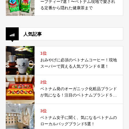
ーブティー7選！〜ベトナム現地で愛され
る定番から隠れた健康茶まで
人気記事
1位
おみやげに必須のベトナムコーヒー！現地
スーパーで買える人気ブランド６選！
2位
ベトナム発のオーガニック化粧品ブランド
が気になる！注目のベトナムブランド５
選！
3位
ベトナム女子に聞く、気になるベトナムの
ローカルバッグブランド5選！