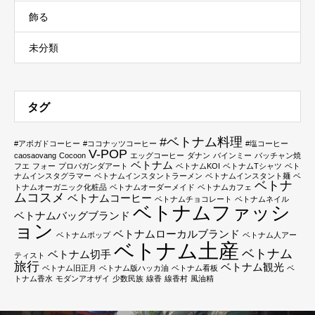
飾る
未分類
タグ
#ベトナム料理
#アボガドコーヒー
#ココナッツコーヒー
#塩コーヒー
V-POP
caosaovang
Cocoon
エッグコーヒー
ダナン
バインミー
バッチャン焼
ベトナム
フエ
フォー
プロパガンダアート
ベトナムKOI
ベトナムTシャツ
ベト
ナムインスタグラマー
ベトナムインスタントラーメン
ベトナムインスタント麺
ベ
ベトナ
トナムオーガニック化粧品
ベトナムオーダーメイド
ベトナムカフェ
ムコスメ
ベトナムコーヒー
ベトナムチョコレート
ベトナムネイル
ベトナムファッシ
ベトナムバッグブランド
ョン
ベトナムローカルブランド
ベトナムポップ
ベトナム人アー
ベトナム土産
ベトナム
ベトナム切手
ティスト
旅行
ベトナム観光
ベトナム旧正月
ベトナム版ハッカ油
ベトナム看板
ベ
トナム香水
モダンアオザイ
少数民族
線香
線香村
風油精