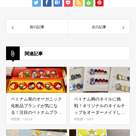
前の記事
次の記事
関連記事
ベトナム発のオーガニック
ベトナム柄のネイルに挑
化粧品ブランドが気にな
戦！オリジナルのネイルチ
る！注目のベトナムブラン
ップをオーダーメイドして
ド５選！
みた！
閲覧数：13219
閲覧数：1022