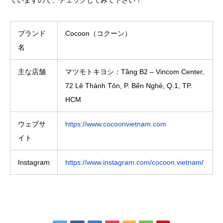
ブランド
Cocoon（コクーン）
名
主な店舗
マツモトキヨシ：Tầng B2 – Vincom Center,
72 Lê Thánh Tôn, P. Bến Nghé, Q.1, TP.
HCM
ウェブサ
https://www.cocoonvietnam.com
イト
Instagram
https://www.instagram.com/cocoon.vietnam/