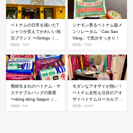
ベトナムの日常を描いたT
シナモン香るベトナム版メ
シャツが笑えてかわいい地
ンソレータム「Cao Sao
元ブランド 〜Ginkgo（ギ
Vàng」で気分すっきり！
ンコ）
閲覧数：4297
閲覧数：7569
廃材生まれのベトナム・サ
モダンなアオザイが熱い！
ステナブルバッグの新星
ベトナム女性も注目のアオ
〜dòng dòng Saigon（ゾ
ザイベトナムローカルブラ
ン・ゾン・サイゴン）
ンド５選！
閲覧数：544
閲覧数：10902