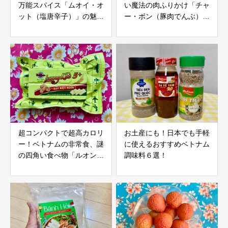
万能スパイス「ムオイ・オ
い魔法の肉ふりかけ「チャ
ット（塩唐辛子）」の魅力
ー・ボン（豚肉でんぶ）」
と使い方
の魅力と美味しい食べ方！
超コンパクトで超高カロリ
お土産にも！日本でも手軽
ー！ベトナムの非常食、謎
に使えるおすすめベトナム
の四角い食べ物「ルオン・
調味料６選！
コー」の魅力