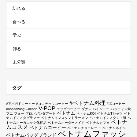
訪れる
食べる
学ぶ
飾る
未分類
タグ
#ベトナム料理
#アボガドコーヒー
#ココナッツコーヒー
#塩コーヒー
V-POP
caosaovang
Cocoon
エッグコーヒー
ダナン
バインミー
バッチャン焼
ベトナム
フエ
フォー
プロパガンダアート
ベトナムKOI
ベトナムTシャツ
ベト
ナムインスタグラマー
ベトナムインスタントラーメン
ベトナムインスタント麺
ベ
ベトナ
トナムオーガニック化粧品
ベトナムオーダーメイド
ベトナムカフェ
ムコスメ
ベトナムコーヒー
ベトナムチョコレート
ベトナムネイル
ベトナムファッシ
ベトナムバッグブランド