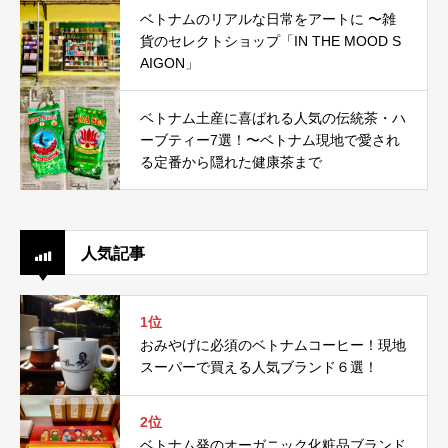
ベトナムのリアルな日常をアートに 〜雑
貨のセレクトショップ「IN THE MOOD S
AIGON」
ベトナム土産に喜ばれる人気の伝統茶・ハ
ーブティー7選！〜ベトナム現地で愛され
る定番から隠れた健康茶まで
人気記事
1位
おみやげに必須のベトナムコーヒー！現地
スーパーで買える人気ブランド６選！
2位
ベトナム発のオーガニック化粧品ブランド