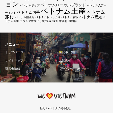
ョン
ベトナムローカルブランド
ベトナムポップ
ベトナム人アー
ベトナム土産
ベトナム
ベトナム切手
ティスト
旅行
ベトナム観光
ベトナム旧正月
ベトナム版ハッカ油
ベトナム看板
ベ
トナム香水
モダンアオザイ
少数民族
線香
線香村
風油精
メニュー
トップページ
全記事一覧
サイトマップ
お問合せ
運営者情報
プライバシーポリシー
新しいベトナムを発見。