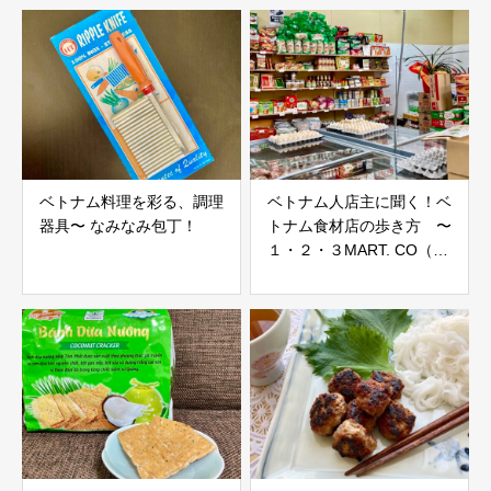
ベトナム料理を彩る、調理
ベトナム人店主に聞く！ベ
器具〜 なみなみ包丁！
トナム食材店の歩き方 〜
１・２・３MART. CO（横
浜市）