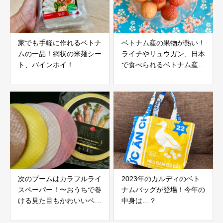
家でも手軽に作れるベトナ
ベトナム産の果物が熱い！
ムの一品！網状の米麺シー
ライチやリュウガン、日本
ト、バインホイ！
で食べられるベトナム産果
物が拡大中！
次のブームはカラフルライ
2023年のカルディのベト
スペーパー！〜おうちで巻
ナムバッグが登場！今年の
ける見た目もかわいいベト
中身は…？
ナム生春巻き