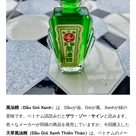
風油精
（
Dầu Gió Xanh
）は、Dầuが油、Gióが風、Xαnhが緑の
意味です。ベトナム語読みだと
ザウ・ゾー・サイン
と読みます。
色々なメーカーが同様の商品を発売していますが、今回購入した
天草風油精（Dầu Gió Xanh Thiên Thảo）
は、ベトナムのメー