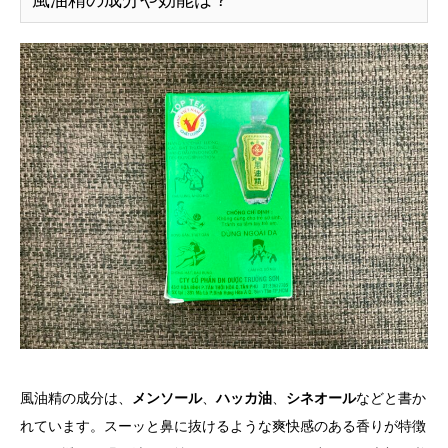
風油精の成分や効能は？
風油精の成分は、
メンソール
、
ハッカ油
、
シネオール
などと書か
れています。スーッと鼻に抜けるような爽快感のある香りが特徴