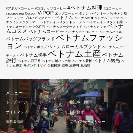
#ベトナム料理
#アボガドコーヒー
#ココナッツコーヒー
#塩コーヒー
V-POP
caosaovang
Cocoon
エッグコーヒー
ダナン
バインミー
バッチャン焼
ベトナム
フエ
フォー
プロパガンダアート
ベトナムKOI
ベトナムTシャツ
ベト
ナムインスタグラマー
ベトナムインスタントラーメン
ベトナムインスタント麺
ベ
ベトナ
トナムオーガニック化粧品
ベトナムオーダーメイド
ベトナムカフェ
ムコスメ
ベトナムコーヒー
ベトナムチョコレート
ベトナムネイル
ベトナムファッシ
ベトナムバッグブランド
ョン
ベトナムローカルブランド
ベトナムポップ
ベトナム人アー
ベトナム土産
ベトナム
ベトナム切手
ティスト
旅行
ベトナム観光
ベトナム旧正月
ベトナム版ハッカ油
ベトナム看板
ベ
トナム香水
モダンアオザイ
少数民族
線香
線香村
風油精
メニュー
トップページ
全記事一覧
サイトマップ
お問合せ
運営者情報
プライバシーポリシー