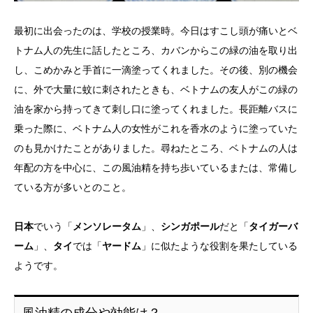
最初に出会ったのは、学校の授業時。今日はすこし頭が痛いとベ
トナム人の先生に話したところ、カバンからこの緑の油を取り出
し、こめかみと手首に一滴塗ってくれました。その後、別の機会
に、外で大量に蚊に刺されたときも、ベトナムの友人がこの緑の
油を家から持ってきて刺し口に塗ってくれました。長距離バスに
乗った際に、ベトナム人の女性がこれを香水のように塗っていた
のも見かけたことがありました。尋ねたところ、ベトナムの人は
年配の方を中心に、この風油精を持ち歩いているまたは、常備し
ている方が多いとのこと。
日本
でいう「
メンソレータム
」、
シンガポール
だと「
タイガーバ
ーム
」、
タイ
では「
ヤードム
」に似たような役割を果たしている
ようです。