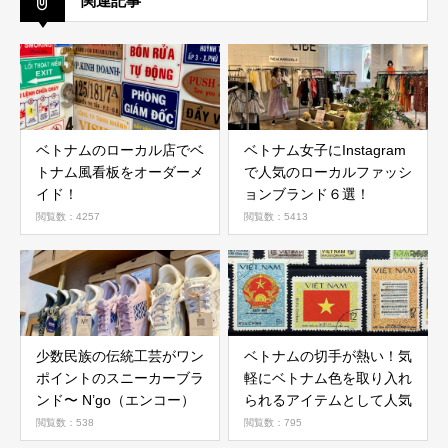
関連記事
ベトナムのローカル店でベ
ベトナム女子にInstagram
トナム風看板をオーダーメ
で人気のローカルファッシ
イド！
ョンブランド６選！
閲覧数：4257
閲覧数：5413
少数民族の伝統工芸がワン
ベトナムの切手が熱い！気
ポイントのスニーカーブラ
軽にベトナム色を取り入れ
ンド〜 N’go（エンコー）
られるアイテムとして人気
閲覧数：538
閲覧数：795