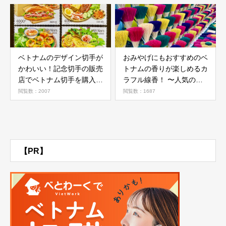
ベトナムのデザイン切手が
おみやげにもおすすめのベ
かわいい！記念切手の販売
トナムの香りが楽しめるカ
店でベトナム切手を購入し
ラフル線香！ 〜人気のベ
てみた！
トナム線香村２カ所を紹
閲覧数：2007
閲覧数：1687
介！
【PR】