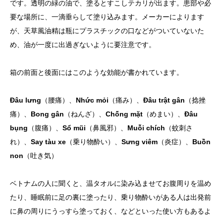
です。透明の緑の油で、塗るとすこしテカリが出ます。患部や必
要な場所に、一滴垂らして塗り込みます。メーカーによります
が、天草風油精は瓶にプラスチックの口などがついていないた
め、油が一度に出過ぎないように要注意です。
箱の前面と後面にはこのような効能が書かれています。
Đâu lưng
（腰痛）、
Nhức mỏi
（痛み）、
Đâu trật gân
（捻挫
痛）、
Bong gân
（ねんざ）、
Chống mặt
（めまい）、
Đâu
bụng
（腹痛）、
Sổ mũi
（鼻風邪）、
Muỗi chích
（蚊刺さ
れ）、
Say tàu xe
（乗り物酔い）、
Sưng viêm
（炎症）、
Buồn
non
（吐き気）
ベトナムの人に聞くと、温タオルに染み込ませてお腹周りを温め
たり、睡眠前に足の裏に塗ったり、乗り物酔いがある人は出発前
に鼻の周りにうっすら塗っておく、などといった使い方もあるよ