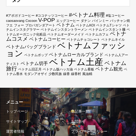
#ベトナム料理
#アボガドコーヒー
#ココナッツコーヒー
#塩コーヒー
V-POP
caosaovang
Cocoon
エッグコーヒー
ダナン
バインミー
バッチャン焼
ベトナム
フエ
フォー
プロパガンダアート
ベトナムKOI
ベトナムTシャツ
ベト
ナムインスタグラマー
ベトナムインスタントラーメン
ベトナムインスタント麺
ベ
ベトナ
トナムオーガニック化粧品
ベトナムオーダーメイド
ベトナムカフェ
ムコスメ
ベトナムコーヒー
ベトナムチョコレート
ベトナムネイル
ベトナムファッシ
ベトナムバッグブランド
ョン
ベトナムローカルブランド
ベトナムポップ
ベトナム人アー
ベトナム土産
ベトナム
ベトナム切手
ティスト
旅行
ベトナム観光
ベトナム旧正月
ベトナム版ハッカ油
ベトナム看板
ベ
トナム香水
モダンアオザイ
少数民族
線香
線香村
風油精
メニュー
トップページ
全記事一覧
サイトマップ
お問合せ
運営者情報
プライバシーポリシー