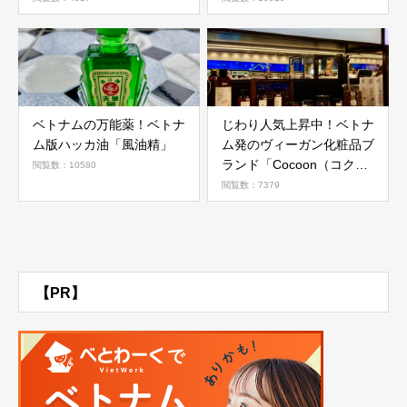
ベトナムの万能薬！ベトナ
じわり人気上昇中！ベトナ
ム版ハッカ油「風油精」
ム発のヴィーガン化粧品ブ
ランド「Cocoon（コクー
閲覧数：10580
ン）」
閲覧数：7379
【PR】