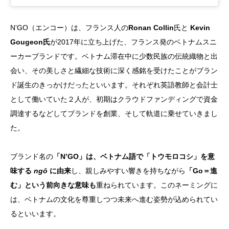
N’GO（エンコー）は、フランス人の
Ronan Collin
氏と
Kevin
Gougeon氏
が2017年に立ち上げた、フランス発のベトナムスニ
ーカーブランドです。ベトナム滞在中に少数民族の伝統織物と出
会い、その美しさと繊細な技術に深く感銘を受けたことがブラン
ド誕生のきっかけだったといいます。それぞれ英語教師と会計士
として働いていた２人が、初期はクラウドファンディングで資金
調達するなどしてブランドを創業、そして軌道に乗せていきまし
た。
ブランド名の
「N’GO」は、ベトナム語で「トウモロコシ」を意
味する
ngô
に由来
し、親しみやすい響きを持ちながら
「Go＝進
む」という前向きな意味も
重ねられています。このネーミングに
は、ベトナムの文化を尊重しつつ未来へ進む姿勢が込められてい
るといいます。