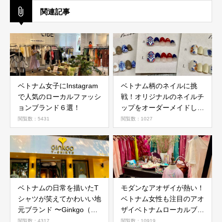
関連記事
ベトナム女子にInstagram
ベトナム柄のネイルに挑
で人気のローカルファッシ
戦！オリジナルのネイルチ
ョンブランド６選！
ップをオーダーメイドして
みた！
閲覧数：5431
閲覧数：1027
ベトナムの日常を描いたT
モダンなアオザイが熱い！
シャツが笑えてかわいい地
ベトナム女性も注目のアオ
元ブランド 〜Ginkgo（ギ
ザイベトナムローカルブラ
ンコ）
ンド５選！
閲覧数：4317
閲覧数：10919