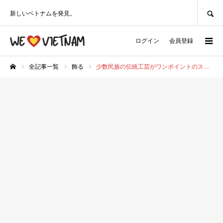
SEARCH
新しいベトナムを発見。
ログイン
会員登録
全記事一覧
飾る
少数民族の伝統工芸がワンポイントのスニーカーブランド〜 N’go（エンコー）
ホーム