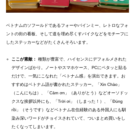
ベトナムのソフールドであるフォーやバインミー、レトロなフォ
ントの街の看板、そして道を埋め尽くすバイクなどをモチーフに
したステッカーなどがたくさんそろいます。
ここが素敵：
種類が豊富で、ハイセンスにデフォルメされた
デザインばかり。ノートやスマホケース、PCにペタッと貼る
だけで、一気にこなれた「ベトナム感」を演出できます。お
すすめはベトナム語が書かれたステッカー。「Xin Chào」
（こんにちは）、「Cảm ơn」（ありがとう）などオーソドッ
クスな挨拶以外にも、「Trời ơi」（しまった！）、「Đúng
rồi」（そうです）などベトナム在住経験のある外国人にも馴
染み深いワードがチョイスされていて、ついまとめ買いをし
たくなってしまいます。