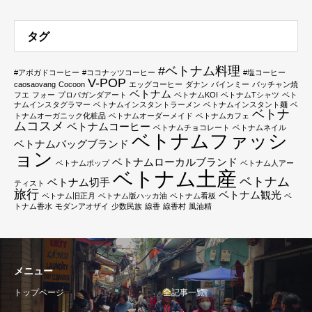
タグ
#ベトナム料理
#アボガドコーヒー
#ココナッツコーヒー
#塩コーヒー
V-POP
caosaovang
Cocoon
エッグコーヒー
ダナン
バインミー
バッチャン焼
ベトナム
フエ
フォー
プロパガンダアート
ベトナムKOI
ベトナムTシャツ
ベト
ナムインスタグラマー
ベトナムインスタントラーメン
ベトナムインスタント麺
ベ
ベトナ
トナムオーガニック化粧品
ベトナムオーダーメイド
ベトナムカフェ
ムコスメ
ベトナムコーヒー
ベトナムチョコレート
ベトナムネイル
ベトナムファッシ
ベトナムバッグブランド
ョン
ベトナムローカルブランド
ベトナムポップ
ベトナム人アー
ベトナム土産
ベトナム
ベトナム切手
ティスト
旅行
ベトナム観光
ベトナム旧正月
ベトナム版ハッカ油
ベトナム看板
ベ
トナム香水
モダンアオザイ
少数民族
線香
線香村
風油精
メニュー
トップページ
全記事一覧