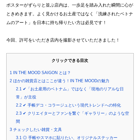
ポスターがずらりと並ぶ店内は、一歩足を踏み入れた瞬間に心が
ときめきます。よく見かけるお土産ではなく「洗練されたベトナ
ムのアート」を日本に持ち帰りたい方は必見です！
今回、許可をいただき店内を撮影させていただきました！
クリックできる目次
1
IN THE MOOD SAIGON とは？
2
ほかの雑貨店とはここが違う！IN THE MOODの魅力
2.1
✔︎「お土産用のベトナム」ではなく「現地のリアルな日
常」が主役
2.2
✔︎ 手帳デコ・コラージュという現代トレンドへの特化
2.3
✔︎ クリエイターとファンを繋ぐ「ギャラリー」のような空
間
3
チェックしたい雑貨・文具
3.1
◎ 手帳やスマホに貼りたい、オリジナルステッカー