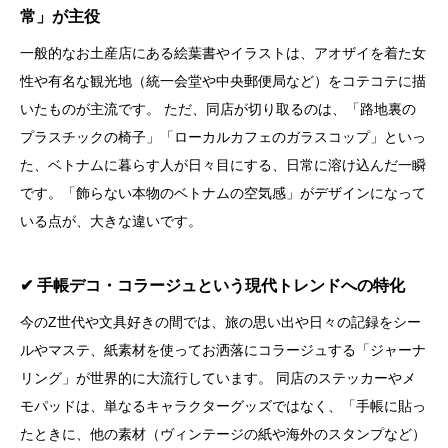
常」が主役
一般的なお土産店にある絵葉書やイラストは、アオザイを着た女
性や有名な観光地（統一会堂や中央郵便局など）をコテコテに描
いたものが主流です。 ただ、同店が切り取るのは、「路地裏の
プラスチックの椅子」「ローカルカフェのガラスコップ」といっ
た、ベトナムに暮らす人が日々目にする、日常に溶け込んだ一瞬
です。「飾らない本物のベトナムの空気感」がデザインになって
いる点が、大きな違いです。
✔︎ 手帳デコ・コラージュという現代トレンドへの特化
今のZ世代や文具好きの間では、旅の思い出や日々の記録をシー
ルやマステ、紙素材を使ってお洒落にコラージュする「ジャーナ
リング」が世界的に大流行しています。 同店のステッカーやメ
モパッドは、単なるキャラクターグッズではなく、「手帳に貼っ
たときに、他の素材（ヴィンテージの紙や海外のスタンプなど）