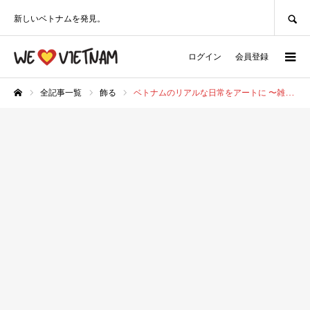
SEARCH
新しいベトナムを発見。
ログイン
会員登録
全記事一覧
飾る
ベトナムのリアルな日常をアートに 〜雑貨のセレクトショップ「IN THE MOOD SAIGON」
ホーム