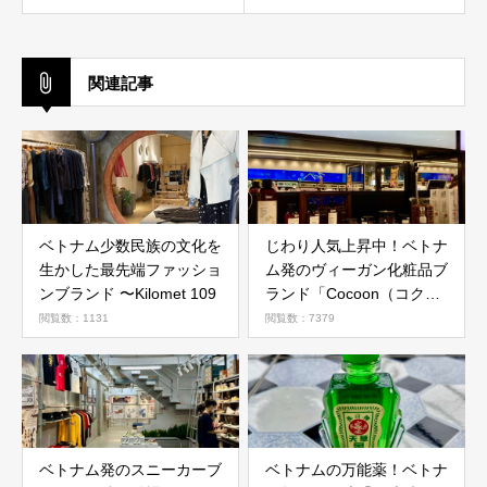
関連記事
ベトナム少数民族の文化を
じわり人気上昇中！ベトナ
生かした最先端ファッショ
ム発のヴィーガン化粧品ブ
ンブランド 〜Kilomet 109
ランド「Cocoon（コクー
ン）」
閲覧数：1131
閲覧数：7379
ベトナム発のスニーカーブ
ベトナムの万能薬！ベトナ