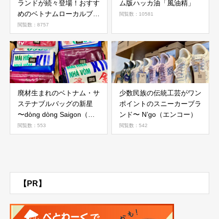
ランドが続々登場！おすす
ム版ハッカ油「風油精」
めのベトナムローカルブラ
閲覧数：10581
ンド4選！
閲覧数：8757
廃材生まれのベトナム・サ
少数民族の伝統工芸がワン
ステナブルバッグの新星
ポイントのスニーカーブラ
〜dòng dòng Saigon（ゾ
ンド〜 N’go（エンコー）
ン・ゾン・サイゴン）
閲覧数：553
閲覧数：542
【PR】