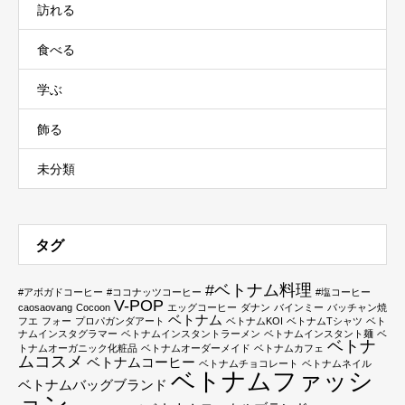
訪れる
食べる
学ぶ
飾る
未分類
タグ
#ベトナム料理
#アボガドコーヒー
#ココナッツコーヒー
#塩コーヒー
V-POP
caosaovang
Cocoon
エッグコーヒー
ダナン
バインミー
バッチャン焼
ベトナム
フエ
フォー
プロパガンダアート
ベトナムKOI
ベトナムTシャツ
ベト
ナムインスタグラマー
ベトナムインスタントラーメン
ベトナムインスタント麺
ベ
ベトナ
トナムオーガニック化粧品
ベトナムオーダーメイド
ベトナムカフェ
ムコスメ
ベトナムコーヒー
ベトナムチョコレート
ベトナムネイル
ベトナムファッシ
ベトナムバッグブランド