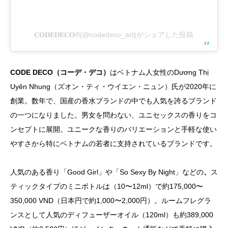
𝐂𝐎𝐃𝐄𝐃𝐄𝐂𝐎®️(@codedeco_art)がシェアした投稿
CODE DECO（コーデ・デコ）
はベトナム人女性のDương Thị
Uyên Nhung（ズオン・ティ・ウイエン・ニュン）氏が2020年に
創業。数年で、国産の香水ブランドの中でも人気を誇るブランド
の一つになりました。男女を問わない、ユニセックスの香りをコ
ンセプトに展開。ユニークな香りのバリエーションと手軽な使い
やすさから特にベトナムの若者に支持されているブランドです。
人気のある香り「Good Girl」や「So Sexy By Night」などの
、
ス
ティックタイプのミニボトルは（10〜12ml）で約175,000〜
350,000 VND（日本円で約1,000〜2,000円）。ルームフレグラ
ンスとして人気のディフューザーオイル（120ml）も約389,000