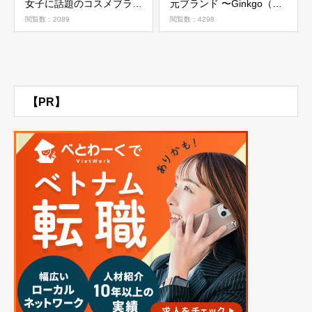
女子に話題のコスメブラン
元ブランド 〜Ginkgo（ギ
ド４選
ンコ）
閲覧数：2089
閲覧数：4298
【PR】