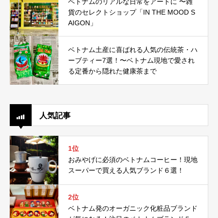
ベトナムのリアルな日常をアートに 〜雑
貨のセレクトショップ「IN THE MOOD S
AIGON」
ベトナム土産に喜ばれる人気の伝統茶・ハ
ーブティー7選！〜ベトナム現地で愛され
る定番から隠れた健康茶まで
人気記事
1位
おみやげに必須のベトナムコーヒー！現地
スーパーで買える人気ブランド６選！
2位
ベトナム発のオーガニック化粧品ブランド