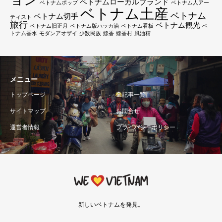
ョン
ベトナムローカルブランド
ベトナムポップ
ベトナム人アー
ベトナム土産
ベトナム
ベトナム切手
ティスト
旅行
ベトナム観光
ベトナム旧正月
ベトナム版ハッカ油
ベトナム看板
ベ
トナム香水
モダンアオザイ
少数民族
線香
線香村
風油精
メニュー
トップページ
全記事一覧
サイトマップ
お問合せ
運営者情報
プライバシーポリシー
新しいベトナムを発見。