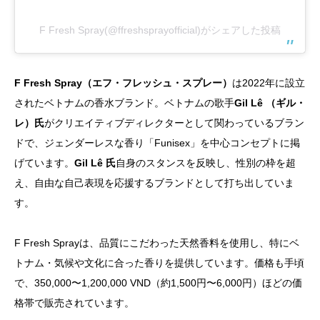
F Fresh Spray(@ffreshsprayofficial)がシェアした投稿
F Fresh Spray（エフ・フレッシュ・スプレー）
は2022年に設立
されたベトナムの香水ブランド。ベトナムの歌手
Gil Lê （ギル・
レ）氏
がクリエイティブディレクターとして関わっているブラン
ドで、ジェンダーレスな香り「Funisex」を中心コンセプトに掲
げています。
Gil Lê 氏
自身のスタンスを反映し、性別の枠を超
え、自由な自己表現を応援するブランドとして打ち出していま
す。
F Fresh Sprayは、品質にこだわった天然香料を使用し、特にベ
トナム・気候や文化に合った香りを提供しています。価格も手頃
で、350,000〜1,200,000 VND（約1,500円〜6,000円）ほどの価
格帯で販売されています。