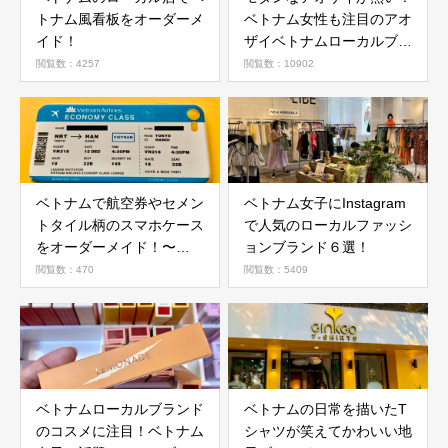
トナム風看板をオーダーメ
ベトナム女性も注目のアオ
イド！
ザイベトナムローカルブラ
ンド５選！
閲覧数：4257
閲覧数：10902
ベトナムで航空券やセメン
ベトナム女子にInstagram
トタイル柄のスマホケース
で人気のローカルファッシ
をオーダーメイド！〜
ョンブランド６選！
Mono Concept（モノコン
閲覧数：470
閲覧数：5409
セプト）
ベトナムローカルブランド
ベトナムの日常を描いたT
のコスメに注目！ベトナム
シャツが笑えてかわいい地