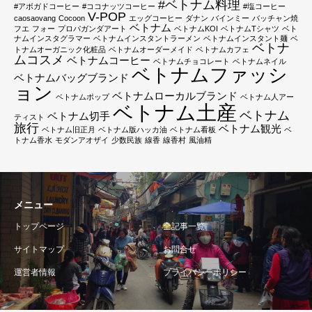
#ベトナム料理
#アボガドコーヒー
#ココナッツコーヒー
#塩コーヒー
V-POP
caosaovang
Cocoon
エッグコーヒー
ダナン
バインミー
バッチャン焼
ベトナム
フエ
フォー
プロパガンダアート
ベトナムKOI
ベトナムTシャツ
ベト
ナムインスタグラマー
ベトナムインスタントラーメン
ベトナムインスタント麺
ベ
ベトナ
トナムオーガニック化粧品
ベトナムオーダーメイド
ベトナムカフェ
ムコスメ
ベトナムコーヒー
ベトナムチョコレート
ベトナムネイル
ベトナムファッシ
ベトナムバッグブランド
ョン
ベトナムローカルブランド
ベトナムポップ
ベトナム人アー
ベトナム土産
ベトナム
ベトナム切手
ティスト
旅行
ベトナム観光
ベトナム旧正月
ベトナム版ハッカ油
ベトナム看板
ベ
トナム香水
モダンアオザイ
少数民族
線香
線香村
風油精
メニュー
トップページ
全記事一覧
サイトマップ
お問合せ
運営者情報
プライバシーポリシー