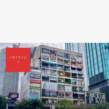
バタフライピ
ー