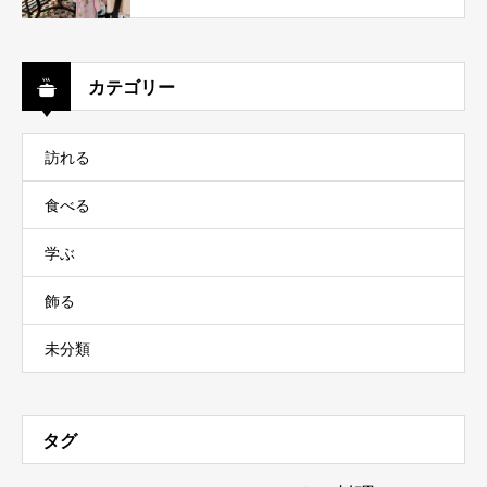
５選！
カテゴリー
訪れる
食べる
学ぶ
飾る
未分類
タグ