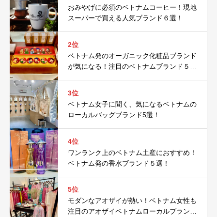
おみやげに必須のベトナムコーヒー！現地
スーパーで買える人気ブランド６選！
2位
ベトナム発のオーガニック化粧品ブランド
が気になる！注目のベトナムブランド５
選！
3位
ベトナム女子に聞く、気になるベトナムの
ローカルバッグブランド5選！
4位
ワンランク上のベトナム土産におすすめ！
ベトナム発の香水ブランド５選！
5位
モダンなアオザイが熱い！ベトナム女性も
注目のアオザイベトナムローカルブランド