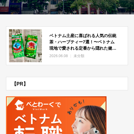
ベトナム土産に喜ばれる人気の伝統
茶・ハーブティー7選！〜ベトナム
現地で愛される定番から隠れた健康
茶まで
2026.06.08
未分類
【PR】