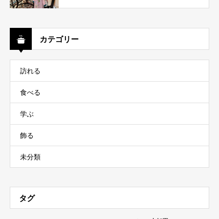
５選！
カテゴリー
訪れる
食べる
学ぶ
飾る
未分類
タグ