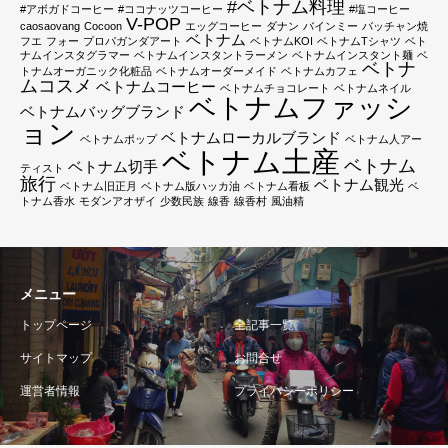
#ベトナム料理
#アボガドコーヒー
#ココナッツコーヒー
#塩コーヒー
V-POP
caosaovang
Cocoon
エッグコーヒー
ダナン
バインミー
バッチャン焼
ベトナム
フエ
フォー
プロパガンダアート
ベトナムKOI
ベトナムTシャツ
ベト
ナムインスタグラマー
ベトナムインスタントラーメン
ベトナムインスタント麺
ベ
ベトナ
トナムオーガニック化粧品
ベトナムオーダーメイド
ベトナムカフェ
ムコスメ
ベトナムコーヒー
ベトナムチョコレート
ベトナムネイル
ベトナムファッシ
ベトナムバッグブランド
ョン
ベトナムローカルブランド
ベトナムポップ
ベトナム人アー
ベトナム土産
ベトナム
ベトナム切手
ティスト
旅行
ベトナム観光
ベトナム旧正月
ベトナム版ハッカ油
ベトナム看板
ベ
トナム香水
モダンアオザイ
少数民族
線香
線香村
風油精
メニュー
トップページ
全記事一覧
サイトマップ
お問合せ
運営者情報
プライバシーポリシー