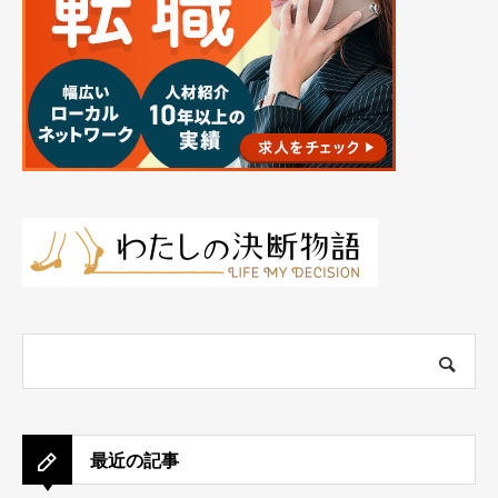
最近の記事