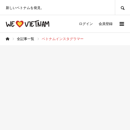
SEARCH
新しいベトナムを発見。
ログイン
会員登録
全記事一覧
ベトナムインスタグラマー
ホーム