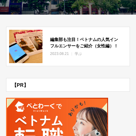
編集部も注目！ベトナムの人気イン
フルエンサーをご紹介（女性編）！
2023.08.21
学ぶ
【PR】