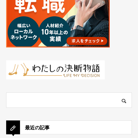
最近の記事