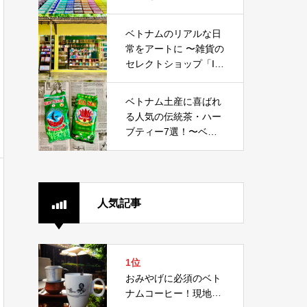
ース「Panie（パニ
エ）」
ベトナムのリアルな日
常をアートに 〜雑貨の
セレクトショップ「IN
THE MOOD SAIGO
N」
ベトナム土産に喜ばれ
る人気の伝統茶・ハー
ブティー7選！〜ベト
ナム現地で愛される定
番から隠れた健康茶ま
で
人気記事
1位
おみやげに必須のベト
ナムコーヒー！現地ス