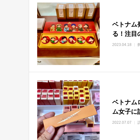
ベトナム
る！注目
2023.04.18
ベトナム
ム女子に
2022.07.07