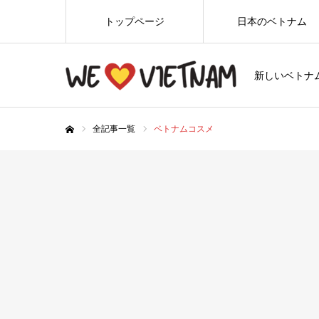
トップページ
日本のベトナム
新しいベトナ
全記事一覧
ベトナムコスメ
ホーム