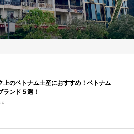
ク上のベトナム土産におすすめ！ベトナム
ブランド５選！
飾る