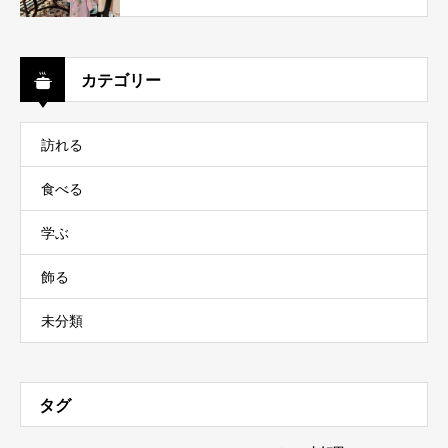
５選！
カテゴリー
訪れる
食べる
学ぶ
飾る
未分類
タグ