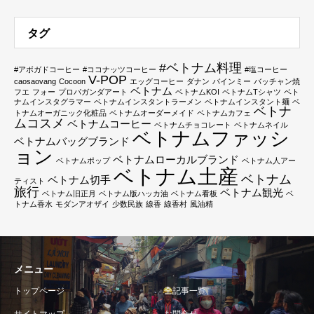
タグ
#ベトナム料理
#アボガドコーヒー
#ココナッツコーヒー
#塩コーヒー
V-POP
caosaovang
Cocoon
エッグコーヒー
ダナン
バインミー
バッチャン焼
ベトナム
フエ
フォー
プロパガンダアート
ベトナムKOI
ベトナムTシャツ
ベト
ナムインスタグラマー
ベトナムインスタントラーメン
ベトナムインスタント麺
ベ
ベトナ
トナムオーガニック化粧品
ベトナムオーダーメイド
ベトナムカフェ
ムコスメ
ベトナムコーヒー
ベトナムチョコレート
ベトナムネイル
ベトナムファッシ
ベトナムバッグブランド
ョン
ベトナムローカルブランド
ベトナムポップ
ベトナム人アー
ベトナム土産
ベトナム
ベトナム切手
ティスト
旅行
ベトナム観光
ベトナム旧正月
ベトナム版ハッカ油
ベトナム看板
ベ
トナム香水
モダンアオザイ
少数民族
線香
線香村
風油精
メニュー
トップページ
全記事一覧