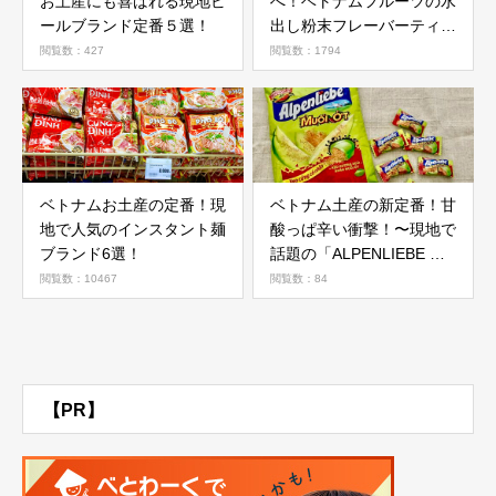
お土産にも喜ばれる現地ビ
へ！ベトナムフルーツの水
ールブランド定番５選！
出し粉末フレーバーティ
ー！
閲覧数：427
閲覧数：1794
ベトナムお土産の定番！現
ベトナム土産の新定番！甘
地で人気のインスタント麺
酸っぱ辛い衝撃！〜現地で
ブランド6選！
話題の「ALPENLIEBE 塩
唐辛子キャンディ」がクセ
閲覧数：10467
閲覧数：84
になる
【PR】