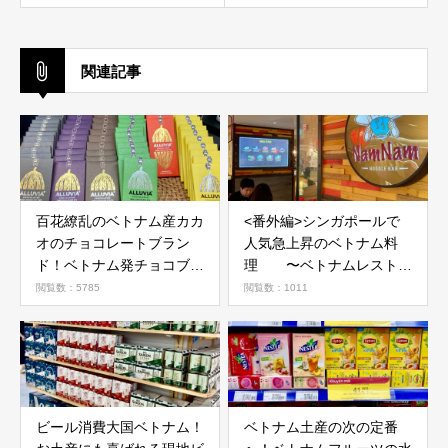
関連記事
百花繚乱のベトナム産カカ
<番外編>シンガポールで
オのチョコレートブラン
人気急上昇のベトナム料
ド！ベトナム発チョコブラ
理 〜ベトナムレストラ
ンドが続々登場
ンチェーン３選〜
閲覧数：5785
閲覧数：1011
ビール消費大国ベトナム！
ベトナム土産の次の定番