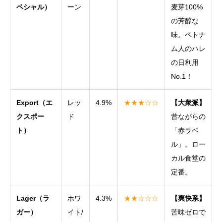
ペシャル）
ーン
麦芽100%
の芳醇な
味。ベトナ
ム人のハレ
の日利用
No.1！
Export（エ
レッ
4.9%
★★★☆☆
【大衆派】
クスポー
ド
昔ながらの
ト）
「赤ラベ
ル」。ロー
カル食堂の
定番。
Lager（ラ
ホワ
4.3%
★★☆☆☆
【爽快系】
ガー）
イト/
苦味ゼロで