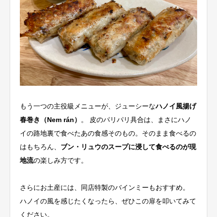
もう一つの主役級メニューが、ジューシーな
ハノイ風揚げ
春巻き（Nem rán）
。 皮のパリパリ具合は、まさにハノ
イの路地裏で食べたあの食感そのもの。そのまま食べるの
はもちろん、
ブン・リュウのスープに浸して食べるのが現
地流
の楽しみ方です。
さらにお土産には、同店特製のバインミーもおすすめ。
ハノイの風を感じたくなったら、ぜひこの扉を叩いてみて
ください。