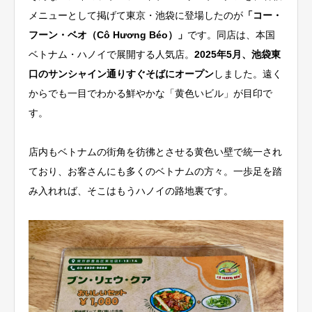
メニューとして掲げて東京・池袋に登場したのが
「コー・
フーン・ベオ（Cô Hương Béo）」
です。同店は、本国
ベトナム・ハノイで展開する人気店。
2025年5月、池袋東
口のサンシャイン通りすぐそばにオープン
しました。遠く
からでも一目でわかる鮮やかな「黄色いビル」が目印で
す。
店内もベトナムの街角を彷彿とさせる黄色い壁で統一され
ており、お客さんにも多くのベトナムの方々。一歩足を踏
み入れれば、そこはもうハノイの路地裏です。