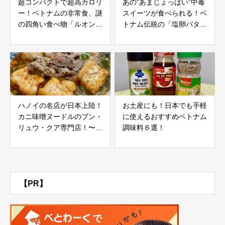
超コンパクトで超高カロリ
あの“あまじょっぱい”中毒
ー！ベトナムの非常食、謎
スイーツが食べられる！ベ
の四角い食べ物「ルオン・
トナム伝統の「塩卵バター
コー」の魅力
ケーキ」のお店〜 Smile
Cake & Café（東京・大
塚）
ハノイの名店が日本上陸！
お土産にも！日本でも手軽
カニ味噌ヌードルのブン・
に使えるおすすめベトナム
リュウ・クア専門店！〜
調味料６選！
コー・フーン・ベオ（池
袋）
【PR】