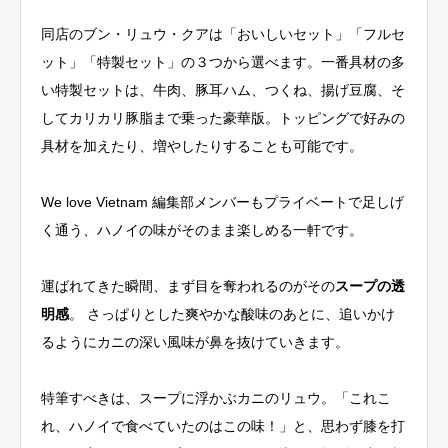
同店のブン・リュウ・クアは「おいしいセット」「フルセ
ット」「特製セット」の３つから選べます。一番具材の多
い特製セットは、牛肉、豚耳ハム、つくね、揚げ豆腐、そ
してカリカリ豚脂まで乗った豪華版。トッピングで好みの
具材を加えたり、増やしたりすることも可能です。
We love Vietnam 編集部メンバーもプライベートで足しげ
く通う、ハノイの味がそのまま楽しめる一軒です。
運ばれてきた瞬間、まず目を奪われるのがその
スープの透
明感
。 さっぱりとした爽やかな酸味のあとに、追いかけ
るようにカニの深い風味が鼻を抜けていきます。
特筆すべきは、スープに浮かぶカニのリュウ。「これこ
れ、ハノイで食べていたのはこの味！」と、思わず膝を打