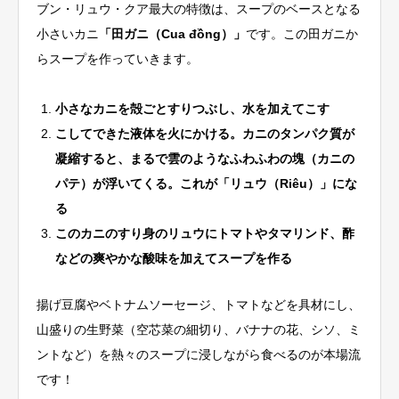
ブン・リュウ・クア最大の特徴は、スープのベースとなる
小さいカニ
「田ガニ（Cua đồng）」
です。この田ガニか
らスープを作っていきます。
小さなカニを殻ごとすりつぶし、水を加えてこす
こしてできた液体を火にかける。カニのタンパク質が
凝縮すると、まるで雲のようなふわふわの塊（カニの
パテ）が浮いてくる。これが「リュウ（Riêu）」にな
る
このカニのすり身のリュウにトマトやタマリンド、酢
などの爽やかな酸味を加えてスープを作る
揚げ豆腐やベトナムソーセージ、トマトなどを具材にし、
山盛りの生野菜（空芯菜の細切り、バナナの花、シソ、ミ
ントなど）を熱々のスープに浸しながら食べるのが本場流
です！