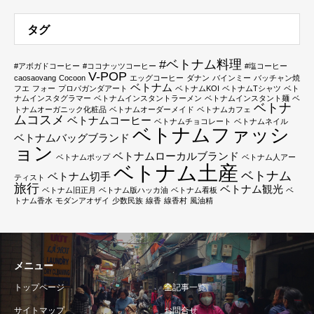
タグ
#ベトナム料理
#アボガドコーヒー
#ココナッツコーヒー
#塩コーヒー
V-POP
caosaovang
Cocoon
エッグコーヒー
ダナン
バインミー
バッチャン焼
ベトナム
フエ
フォー
プロパガンダアート
ベトナムKOI
ベトナムTシャツ
ベト
ナムインスタグラマー
ベトナムインスタントラーメン
ベトナムインスタント麺
ベ
ベトナ
トナムオーガニック化粧品
ベトナムオーダーメイド
ベトナムカフェ
ムコスメ
ベトナムコーヒー
ベトナムチョコレート
ベトナムネイル
ベトナムファッシ
ベトナムバッグブランド
ョン
ベトナムローカルブランド
ベトナムポップ
ベトナム人アー
ベトナム土産
ベトナム
ベトナム切手
ティスト
旅行
ベトナム観光
ベトナム旧正月
ベトナム版ハッカ油
ベトナム看板
ベ
トナム香水
モダンアオザイ
少数民族
線香
線香村
風油精
メニュー
トップページ
全記事一覧
サイトマップ
お問合せ