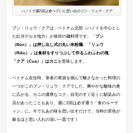
ハノイで週2回は食べていた思い出のブン・リュウ・クア
ブン・リュウ・クアは、ベトナム北部（ハノイを中心とし
た紅河デルタ地方）が発祥の麺料理です。「
ブン
（Bún）」は押し出し式の丸い米粉麺
、
「リュウ
（Riêu）」は食材をすりつぶして作るふわふわの塊
、
「クア（Cua）」はカニ
を意味します。
ベトナム在住時、筆者の胃袋を掴んで離さなかった料理の
一つがこのブン・リュウ・クアでした。爽やかな酸味の奥
に広がる、カニの濃厚なコク。自宅のすぐ近くに馴染みの
店があったこともあり、週に2回は必ず通う「食のルーテ
ィン」に。今でもあの味を思い出すだけで、当時の景色が
蘇るほど思い入れの深い一皿です！