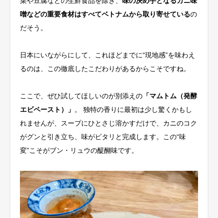
菜や豆腐などの生鮮食品を除き、
味の決め手となる
カニ味
噌などの重要食材はすべてベトナムから取り寄せている
の
だそう。
日本にいながらにして、これほどまでに“現地感”を味わえ
るのは、この徹底したこだわりがあるからこそですね。
ここで、ぜひ試してほしいのが別添えの
「マムトム（発酵
エビペースト）」
。 独特の香りに最初は少し驚くかもし
れませんが、スープにひとさじ溶かすだけで、カニのコク
がグンと引き立ち、味がピタリと完成します。この“味
変”こそがブン・リュウの醍醐味です。