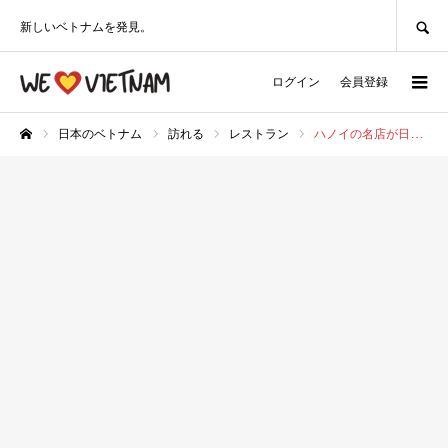
SEARCH
新しいベトナムを発見。
ログイン
会員登録
日本のベトナム
訪れる
レストラン
ハノイの名店が日本上陸！カニ味噌ヌードルのブン・リュウ・クア専門店！〜 コー・フーン・ベオ（池袋）
ホーム