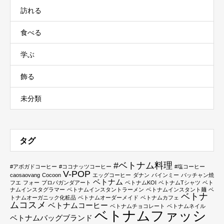
訪れる
食べる
学ぶ
飾る
未分類
タグ
#ベトナム料理
#アボガドコーヒー
#ココナッツコーヒー
#塩コーヒー
V-POP
caosaovang
Cocoon
エッグコーヒー
ダナン
バインミー
バッチャン焼
ベトナム
フエ
フォー
プロパガンダアート
ベトナムKOI
ベトナムTシャツ
ベト
ナムインスタグラマー
ベトナムインスタントラーメン
ベトナムインスタント麺
ベ
ベトナ
トナムオーガニック化粧品
ベトナムオーダーメイド
ベトナムカフェ
ムコスメ
ベトナムコーヒー
ベトナムチョコレート
ベトナムネイル
ベトナムファッシ
ベトナムバッグブランド