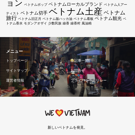
ョン
ベトナムローカルブランド
ベトナムポップ
ベトナム人アー
ベトナム土産
ベトナム
ベトナム切手
ティスト
旅行
ベトナム観光
ベトナム旧正月
ベトナム版ハッカ油
ベトナム看板
ベ
トナム香水
モダンアオザイ
少数民族
線香
線香村
風油精
メニュー
トップページ
全記事一覧
サイトマップ
お問合せ
運営者情報
プライバシーポリシー
新しいベトナムを発見。