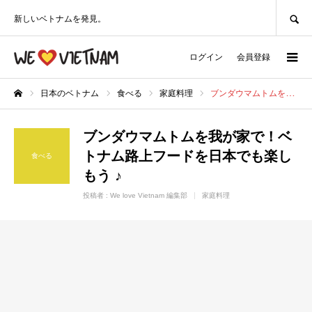
SEARCH
新しいベトナムを発見。
ログイン
会員登録
日本のベトナム
食べる
家庭料理
ブンダウマムトムを我が家で！ベトナム路上フードを日本でも楽しもう ♪
ホーム
ブンダウマムトムを我が家で！ベ
トナム路上フードを日本でも楽し
食べる
もう ♪
投稿者 :
We love Vietnam 編集部
家庭料理