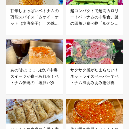
甘辛しょっぱいベトナムの
超コンパクトで超高カロリ
万能スパイス「ムオイ・オ
ー！ベトナムの非常食、謎
ット（塩唐辛子）」の魅力
の四角い食べ物「ルオン・
と使い方
コー」の魅力
あの“あまじょっぱい”中毒
サクサク感がたまらない！
スイーツが食べられる！ベ
ネットライスペーパーでベ
トナム伝統の「塩卵バター
トナム風あみあみ揚げ春巻
ケーキ」のお店〜 Smile
きを作ろう！
Cake & Café（東京・大
塚）