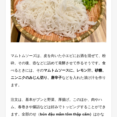
マムトムソーズは、皮を向いた小エビにお酒を混ぜて、粉
砕。その後、壺などに詰めて発酵させて作るそうです。食
べるときには、その
マムトムソースに、レモン汁、砂糖、
ニンニクのみじん切り、唐辛子
などを入れた漬け汁を作り
ます。
注文は、基本がブンと野菜、厚揚げ。このほか、肉やハ
ム、春巻きや腸詰などは好みでトッピングすることができ
ます。全部のせ（
bún đậu mắm tô
m thập cẩm）
はかな