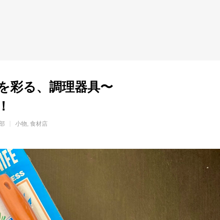
を彩る、調理器具〜
！
集部
小物
食材店