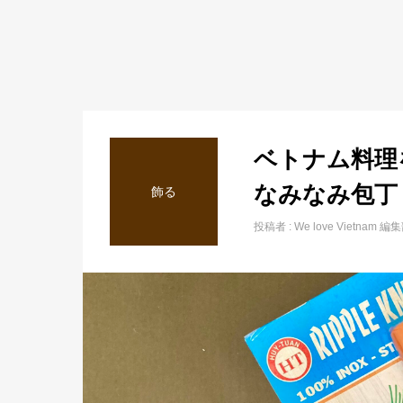
ベトナム料理
なみなみ包丁
飾る
投稿者 :
We love Vietnam 編