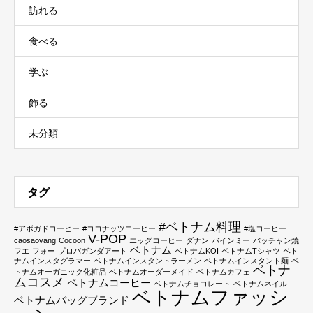
訪れる
食べる
学ぶ
飾る
未分類
タグ
#ベトナム料理
#アボガドコーヒー
#ココナッツコーヒー
#塩コーヒー
V-POP
caosaovang
Cocoon
エッグコーヒー
ダナン
バインミー
バッチャン焼
ベトナム
フエ
フォー
プロパガンダアート
ベトナムKOI
ベトナムTシャツ
ベト
ナムインスタグラマー
ベトナムインスタントラーメン
ベトナムインスタント麺
ベ
ベトナ
トナムオーガニック化粧品
ベトナムオーダーメイド
ベトナムカフェ
ムコスメ
ベトナムコーヒー
ベトナムチョコレート
ベトナムネイル
ベトナムファッシ
ベトナムバッグブランド