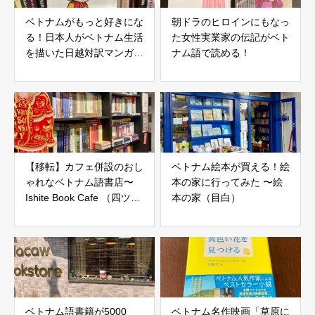
ベトナムがもっと好きにな
朝ドラのヒロインにもなっ
る！日本人がベトナム生活
た女性実業家の伝記がベト
を描いた日越対訳マンガエ
ナム語で読める！
ッセイ！
【移転】カフェ併設のおし
ベトナム絵本が買える！絵
ゃれなベトナム語書店〜
本の家に行ってみた 〜絵
Ishite Book Cafe （四ツ
本の家（目白）
谷）
ベトナム語書籍が5000
ベトナム名作映画「草原に