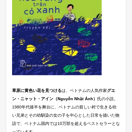
草原に黄色い花を見つける
は、ベトナムの人気作家
グエ
ン・ニャット・アイン（Nguyễn Nhật Ánh）
氏の小説。
1980年代後半を舞台に、ベトナムの貧しい村で生きる幼
い兄弟とその幼馴染の女の子を中心とした日常を描いた物
語で、ベトナム国内では10万部を超えるベストセラーとな
っています。