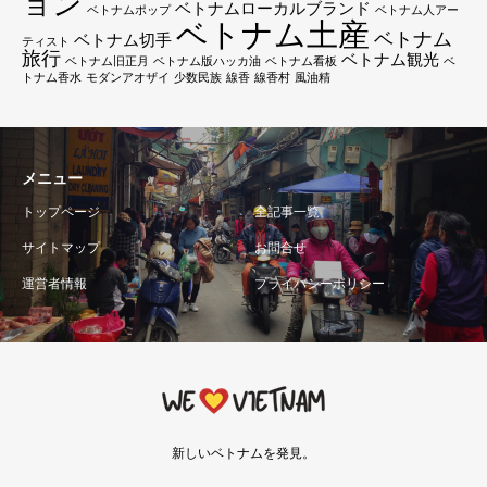
ョン
ベトナムローカルブランド
ベトナムポップ
ベトナム人アー
ベトナム土産
ベトナム
ベトナム切手
ティスト
旅行
ベトナム観光
ベトナム旧正月
ベトナム版ハッカ油
ベトナム看板
ベ
トナム香水
モダンアオザイ
少数民族
線香
線香村
風油精
メニュー
トップページ
全記事一覧
サイトマップ
お問合せ
運営者情報
プライバシーポリシー
新しいベトナムを発見。