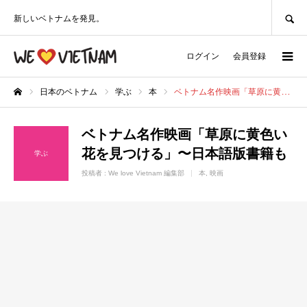
SEARCH
新しいベトナムを発見。
ログイン
会員登録
日本のベトナム
学ぶ
本
ベトナム名作映画「草原に黄色い花を見つける」〜日本語版書籍も
ホーム
ベトナム名作映画「草原に黄色い
花を見つける」〜日本語版書籍も
学ぶ
投稿者 :
We love Vietnam 編集部
本
映画