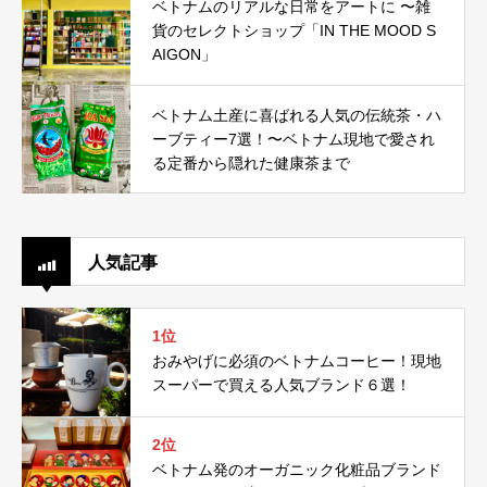
ベトナムのリアルな日常をアートに 〜雑
貨のセレクトショップ「IN THE MOOD S
AIGON」
ベトナム土産に喜ばれる人気の伝統茶・ハ
ーブティー7選！〜ベトナム現地で愛され
る定番から隠れた健康茶まで
人気記事
1位
おみやげに必須のベトナムコーヒー！現地
スーパーで買える人気ブランド６選！
2位
ベトナム発のオーガニック化粧品ブランド